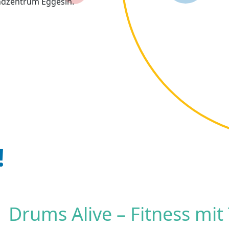
ndzentrum Eggesin.
!
Drums Alive – Fitness m