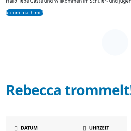
Hallo liebe Gäste und Willkommen im Schüler- und Juge
komm mach mit!
Rebecca trommelt
DATUM
UHRZEIT