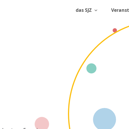
das SJZ
Verans