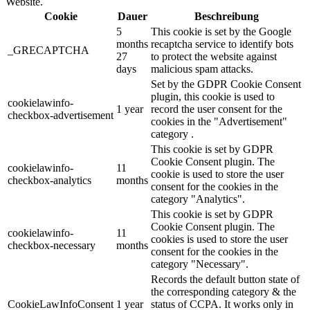
Website.
Cookie
Dauer
Beschreibung
5
This cookie is set by the Google
months
recaptcha service to identify bots
_GRECAPTCHA
27
to protect the website against
days
malicious spam attacks.
Set by the GDPR Cookie Consent
plugin, this cookie is used to
cookielawinfo-
1 year
record the user consent for the
checkbox-advertisement
cookies in the "Advertisement"
category .
This cookie is set by GDPR
Cookie Consent plugin. The
cookielawinfo-
11
cookie is used to store the user
checkbox-analytics
months
consent for the cookies in the
category "Analytics".
This cookie is set by GDPR
Cookie Consent plugin. The
cookielawinfo-
11
cookies is used to store the user
checkbox-necessary
months
consent for the cookies in the
category "Necessary".
Records the default button state of
the corresponding category & the
CookieLawInfoConsent
1 year
status of CCPA. It works only in